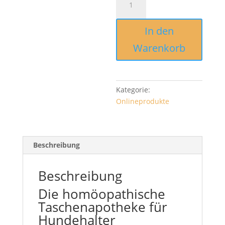
-
Verletzungen
In den
beim
Hund
Warenkorb
[Digital]
Menge
Kategorie:
Onlineprodukte
Beschreibung
Beschreibung
Die homöopathische
Taschenapotheke für
Hundehalter