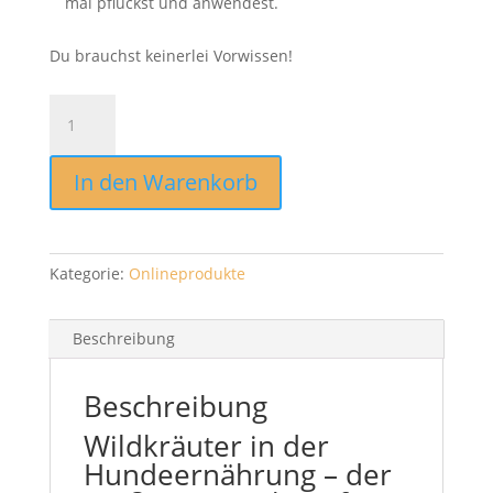
mal pflückst und anwendest.
Du brauchst keinerlei Vorwissen!
Wildkräuterkurs
für
Hundehalter
In den Warenkorb
[Digital]
Menge
Kategorie:
Onlineprodukte
Beschreibung
Beschreibung
Wildkräuter in der
Hundeernährung – der