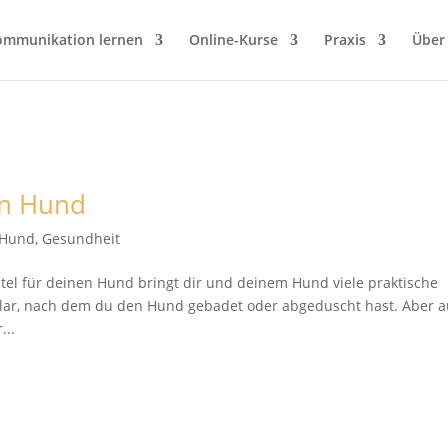
ommunikation lernen
Online-Kurse
Praxis
Über
en Hund
t Hund
,
Gesundheit
el für deinen Hund bringt dir und deinem Hund viele praktische
Na klar, nach dem du den Hund gebadet oder abgeduscht hast. Aber 
...