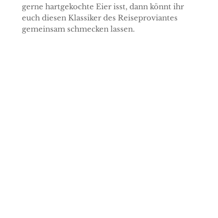
gerne hartgekochte Eier isst, dann könnt ihr
euch diesen Klassiker des Reiseproviantes
gemeinsam schmecken lassen.
Wildkräuter in der
Hundeernährung
Hier kannst du dich für
den
Newsletter
anmelden und
bekommst die
Übersicht
"Wildkräuter in der
Hundeernährung"
.