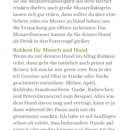
sie die Mozzarellaflüssigkeit aus dem Becher
trinken dürfen, auch große Mozarellakugeln
lassen sich gut teilen, dann solltet du aber eine
Schere oder ein Messer zu Hand haben, um
die Verpackung gut öffnen zu können. Das
Mozarellawasser kannst du für deinen Hund
als Drink in den Futternapf gießen.
Rohkost für Mensch und Hund
Wenn du mit deinem Hund im Alltag Rohkost
teilst, dann geht das natürlich auch prima auf
Reisen. Ich mache mir gerne eine Box in der
ich Gemüse und Obst in Stücke oder Sticks
geschnitten mitnehme. Möhre, Apfel,
Kohlrabi, Staudensellerie, Gurke, Radieschen
und Petersilienwurzel zum Beispiel. Alles was
dein Hund davon mag und verträgt, kann er ja
dann während der Pause auch mit dir
gemeinsam snacken. Ich habe es auf Ausflügen
schon oft erlebt, dass befreundete Hunde auf
einmal sehr großes Interesse an dieser Art der