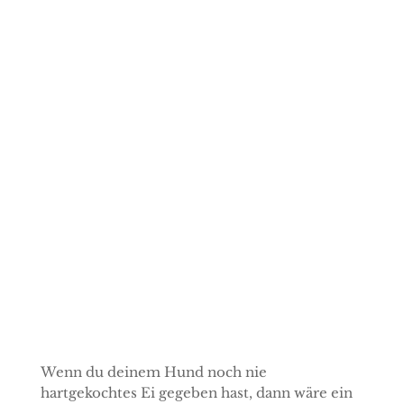
Ja, ich will!
Probier es einfach aus, du kannst dich jederzeit
mit einem Klick wieder abmelden, sollte es dir
nicht gefallen.
Wenn du deinem Hund noch nie
hartgekochtes Ei gegeben hast, dann wäre ein