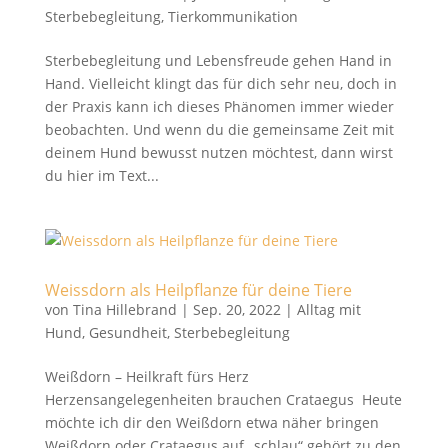
Sterbebegleitung
,
Tierkommunikation
Sterbebegleitung und Lebensfreude gehen Hand in
Hand. Vielleicht klingt das für dich sehr neu, doch in
der Praxis kann ich dieses Phänomen immer wieder
beobachten. Und wenn du die gemeinsame Zeit mit
deinem Hund bewusst nutzen möchtest, dann wirst
du hier im Text...
Weissdorn als Heilpflanze für deine Tiere
von
Tina Hillebrand
|
Sep. 20, 2022
|
Alltag mit
Hund
,
Gesundheit
,
Sterbebegleitung
Weißdorn – Heilkraft fürs Herz
Herzensangelegenheiten brauchen Crataegus Heute
möchte ich dir den Weißdorn etwa näher bringen
Weißdorn oder Crataegus auf „schlau“ gehört zu den