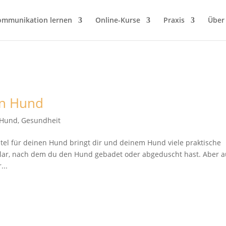
ommunikation lernen
Online-Kurse
Praxis
Über
en Hund
t Hund
,
Gesundheit
el für deinen Hund bringt dir und deinem Hund viele praktische
Na klar, nach dem du den Hund gebadet oder abgeduscht hast. Aber 
...