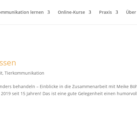
ommunikation lernen
Online-Kurse
Praxis
Über
issen
it
,
Tierkommunikation
re anders behandeln – Einblicke in die Zusammenarbeit mit Meike B
2019 seit 15 Jahren! Das ist eine gute Gelegenheit einen humorvol