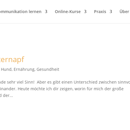
ommunikation lernen
Online-Kurse
Praxis
Über
tternapf
t Hund
,
Ernährung
,
Gesundheit
 sehr viel Sinn! Aber es gibt einen Unterschied zwischen sinnvo
nder. Heute möchte ich dir zeigen, worin für mich der große
 der...