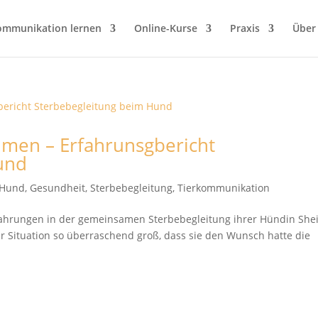
ommunikation lernen
Online-Kurse
Praxis
Über
hmen – Erfahrunsgbericht
und
t Hund
,
Gesundheit
,
Sterbebegleitung
,
Tierkommunikation
rfahrungen in der gemeinsamen Sterbebegleitung ihrer Hündin She
ser Situation so überraschend groß, dass sie den Wunsch hatte die