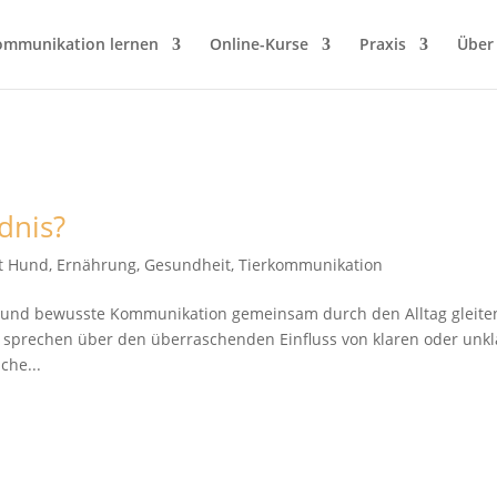
ommunikation lernen
Online-Kurse
Praxis
Über
dnis?
it Hund
,
Ernährung
,
Gesundheit
,
Tierkommunikation
it und bewusste Kommunikation gemeinsam durch den Alltag gleite
sprechen über den überraschenden Einfluss von klaren oder unk
che...