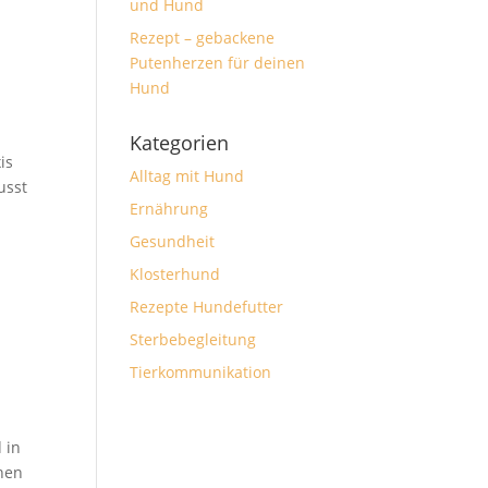
und Hund
Rezept – gebackene
Putenherzen für deinen
Hund
Kategorien
is
Alltag mit Hund
usst
Ernährung
Gesundheit
Klosterhund
Rezepte Hundefutter
Sterbebegleitung
Tierkommunikation
 in
chen