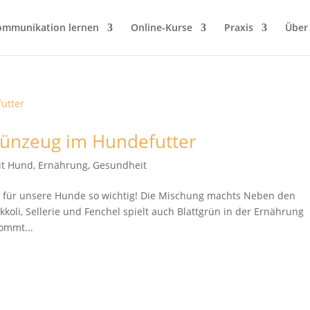
ommunikation lernen
Online-Kurse
Praxis
Über
rünzeug im Hundefutter
it Hund
,
Ernährung
,
Gesundheit
st für unsere Hunde so wichtig! Die Mischung machts Neben den
koli, Sellerie und Fenchel spielt auch Blattgrün in der Ernährung
ommt...