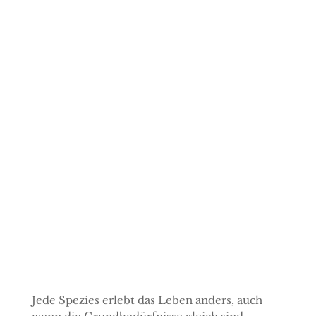
Ja, ich will!
Probier einfach aus, du kannst dich jederzeit wieder abmelden.
In meinem Newsletter erwarten dich
regelmäßige Tipps und
Inspirationen
zu diesen Themen:
Tierkommunikation, Erkenntnisse und Berichte aus
dem Alltag einer Tierheilpraktikerin, achtsames Leben mit Tieren,
Naturheilkunde, Homöopathie, intuitive Ernährung, Wildkräuter in der
Hundeernährung, Sterbebegleitung, Infos über bevorstehende Workshops
und Kurse
Deine
Daten
sind bei mir sicher.
Jede Spezies erlebt das Leben anders, auch