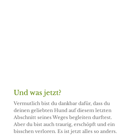
Ja, ich will!
Probier einfach aus, du kannst dich jederzeit wieder abmelden.
In meinem Newsletter erwarten dich
regelmäßige Tipps und
Inspirationen
zu diesen Themen:
Tierkommunikation, Erkenntnisse und Berichte aus
dem Alltag einer Tierheilpraktikerin, achtsames Leben mit Tieren,
Naturheilkunde, Homöopathie, intuitive Ernährung, Wildkräuter in der
Hundeernährung, Sterbebegleitung, Infos über bevorstehende Workshops
und Kurse
Deine
Daten
sind bei mir sicher.
Und was jetzt?
Vermutlich bist du dankbar dafür, dass du
deinen geliebten Hund auf diesem letzten
Abschnitt seines Weges begleiten durftest.
Aber du bist auch traurig, erschöpft und ein
bisschen verloren. Es ist jetzt alles so anders.