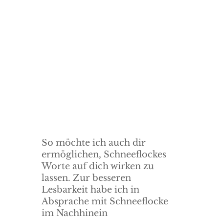
Ja, ich will!
Probier es einfach aus, du kannst
dich jederzeit mit einem Klick wieder
abmelden, sollte es dir nicht
gefallen.
So möchte ich auch dir
ermöglichen, Schneeflockes
Worte auf dich wirken zu
lassen. Zur besseren
Lesbarkeit habe ich in
Absprache mit Schneeflocke
im Nachhinein