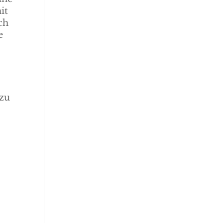
it
ch
e
 zu