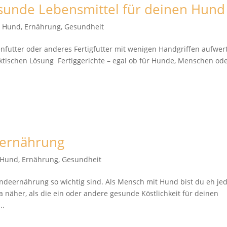
esunde Lebensmittel für deinen Hund
t Hund
,
Ernährung
,
Gesundheit
enfutter oder anderes Fertigfutter mit wenigen Handgriffen aufwer
aktischen Lösung Fertiggerichte – egal ob für Hunde, Menschen od
eernährung
t Hund
,
Ernährung
,
Gesundheit
undeernährung so wichtig sind. Als Mensch mit Hund bist du eh je
a näher, als die ein oder andere gesunde Köstlichkeit für deinen
..