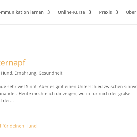
ommunikation lernen
Online-Kurse
Praxis
Über
tternapf
t Hund
,
Ernährung
,
Gesundheit
 sehr viel Sinn! Aber es gibt einen Unterschied zwischen sinnvo
nder. Heute möchte ich dir zeigen, worin für mich der große
 der...