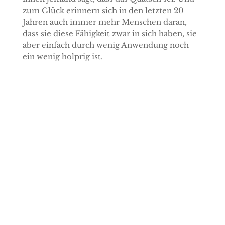
zum Glück erinnern sich in den letzten 20
Jahren auch immer mehr Menschen daran,
dass sie diese Fähigkeit zwar in sich haben, sie
aber einfach durch wenig Anwendung noch
ein wenig holprig ist.
HALLO, ICH BIN TINA!
In meiner
Checkliste für eure Reiseapotheke
zähle ich dir alles auf, was du auf Reisen
mit deinem Hund dabei haben solltest.
Besser haben als brauchen. Die
Checkliste hilft dir auch dabei, deine
Hausapotheke
daheim noch mal auf den
neuesten Stand zu bringen.
Melde dich jetzt zu meinem Newsletter