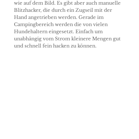
wie auf dem Bild. Es gibt aber auch manuelle
Blitzhacker, die durch ein Zugseil mit der
Hand angetrieben werden. Gerade im
Campingbereich werden die von vielen
Hundehaltern eingesetzt. Einfach um
unabhängig vom Strom kleinere Mengen gut
und schnell fein hacken zu können.
Wildkräuter in der
Hundeernährung
Hier kannst du dich für
den
Newsletter
anmelden und
bekommst die
Übersicht
"Wildkräuter in der
Hundeernährung"
.