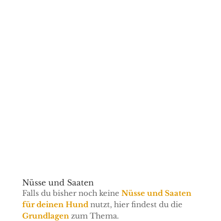
Ja, ich will!
Probier es einfach aus, du kannst dich jederzeit
mit einem Klick wieder abmelden, sollte es dir
nicht gefallen.
Nüsse und Saaten
Falls du bisher noch keine
Nüsse und Saaten
für deinen Hund
nutzt, hier findest du die
Grundlagen
zum Thema.